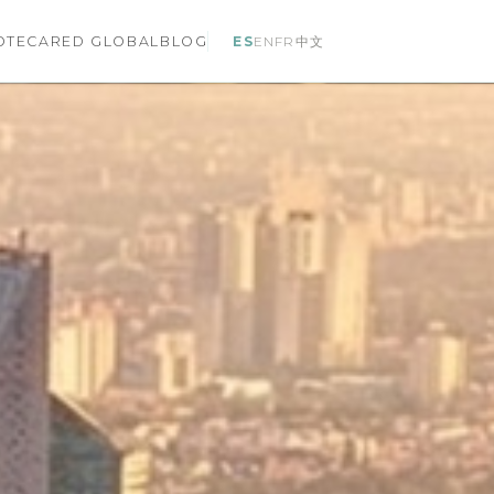
ES
EN
FR
中文
OTECA
RED GLOBAL
BLOG